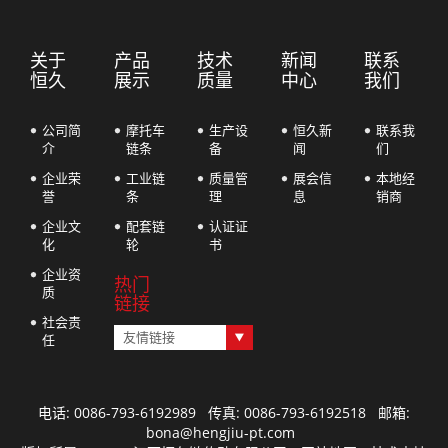
关于
产品
技术
新闻
联系
恒久
展示
质量
中心
我们
公司简
摩托车
生产设
恒久新
联系我
介
链条
备
闻
们
企业荣
工业链
质量管
展会信
本地经
誉
条
理
息
销商
企业文
配套链
认证证
化
轮
书
企业资
热门
质
链接
社会责
友情链接
任
电话: 0086-793-6192989 传真: 0086-793-6192518 邮箱:
bona@hengjiu-pt.com