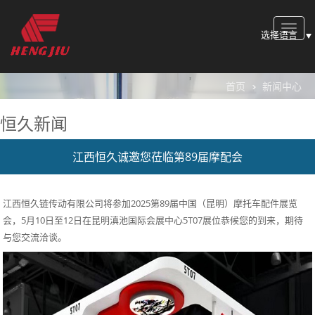
Toggle
选择语言
naviga
首页
新闻中心
恒久新闻
江西恒久诚邀您莅临第89届摩配会
江西恒久链传动有限公司将参加2025第89届中国（昆明）摩托车配件展览
会，5月10日至12日在昆明滇池国际会展中心5T07展位恭候您的到来，期待
与您交流洽谈。