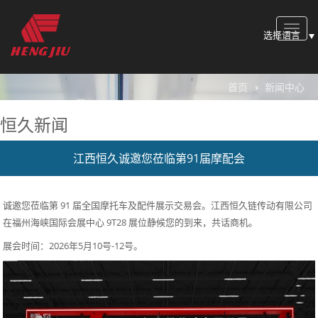
Toggle
选择语言
naviga
首页
新闻中心
恒久新闻
江西恒久诚邀您莅临第91届摩配会
诚邀您莅临第 91 届全国摩托车及配件展示交易会。江西恒久链传动有限公司
在福州海峡国际会展中心 9T28 展位静候您的到来，共话商机。
展会时间：2026年5月10号-12号。