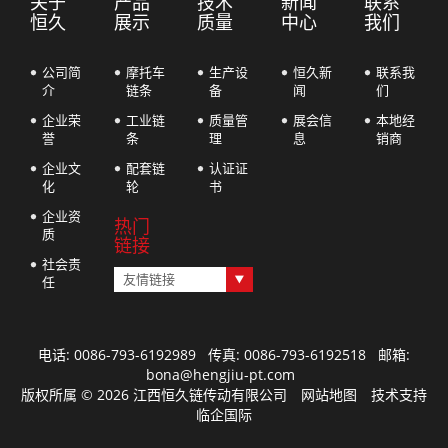
关于
产品
技术
新闻
联系
恒久
展示
质量
中心
我们
公司简
摩托车
生产设
恒久新
联系我
介
链条
备
闻
们
企业荣
工业链
质量管
展会信
本地经
誉
条
理
息
销商
企业文
配套链
认证证
化
轮
书
企业资
热门
质
链接
社会责
友情链接
任
电话: 0086-793-6192989 传真: 0086-793-6192518 邮箱:
bona@hengjiu-pt.com
版权所属 © 2026 江西恒久链传动有限公司 网站地图 技术支持
临企国际