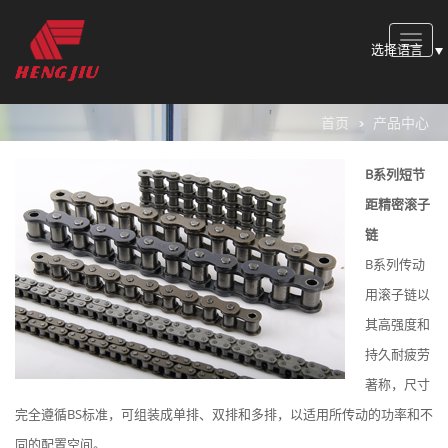
Toggle
选择语言
naviga
首页
产品中心
B系列短节
距精密滚子
链
B系列传动
用滚子链以
其高强度和
持久耐疲劳
著称，尺寸
完全遵循BS标准，可组装成单排、双排和多排，以适用所传动的功率和不
同的配置空间。