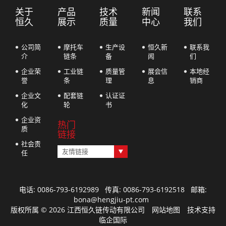
关于
产品
技术
新闻
联系
恒久
展示
质量
中心
我们
公司简
摩托车
生产设
恒久新
联系我
介
链条
备
闻
们
企业荣
工业链
质量管
展会信
本地经
誉
条
理
息
销商
企业文
配套链
认证证
化
轮
书
企业资
热门
质
链接
社会责
友情链接
任
电话: 0086-793-6192989 传真: 0086-793-6192518 邮箱:
bona@hengjiu-pt.com
版权所属 © 2026 江西恒久链传动有限公司 网站地图 技术支持
临企国际