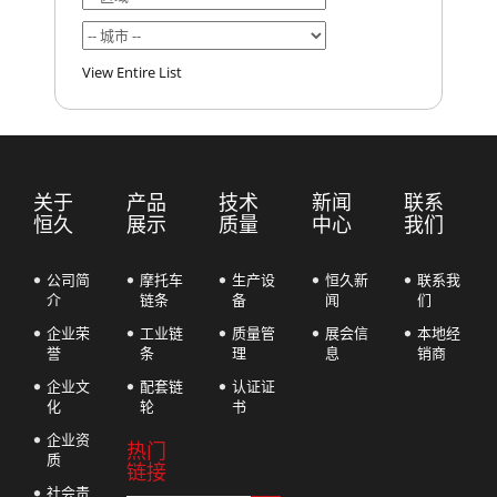
View Entire List
关于
产品
技术
新闻
联系
恒久
展示
质量
中心
我们
公司简
摩托车
生产设
恒久新
联系我
介
链条
备
闻
们
企业荣
工业链
质量管
展会信
本地经
誉
条
理
息
销商
企业文
配套链
认证证
化
轮
书
企业资
热门
质
链接
社会责