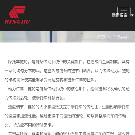
Toggle
选择语言
naviga
首页
产品中心
摩托车链轮，是链条传动系统中的关键部件。它通常由金属制成，具有
一系列均匀分布的齿，这些齿与链条的链节相啮合，从而传递动力。链轮
的结构设计使其能够承受高速旋转和链条传递的扭矩。
动力传递：链轮是链条传动系统中的核心部件，通过链条将发动机的动
力传递到后轮，使摩托车能够行驶。
速度调节：链轮的大小和齿数决定了摩托车的传动比，进而影响摩托车
的速度和加速性能。通过更换不同齿数的链轮，可以调整摩托车的传动
比，以适应不同的行驶需求。
平衡与稳定：链条和链轮之间的张力有助于保持摩托车的平衡，减少行